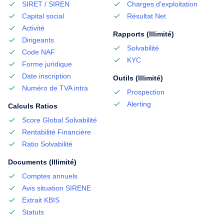
SIRET / SIREN
Charges d'exploitation
Capital social
Résultat Net
Activité
Rapports (Illimité)
Dirigeants
Solvabilité
Code NAF
KYC
Forme juridique
Date inscription
Outils (Illimité)
Numéro de TVA intra
Prospection
Alerting
Calculs Ratios
Score Global Solvabilité
Rentabilité Financière
Ratio Solvabilité
Documents (Illimité)
Comptes annuels
Avis situation SIRENE
Extrait KBIS
Statuts